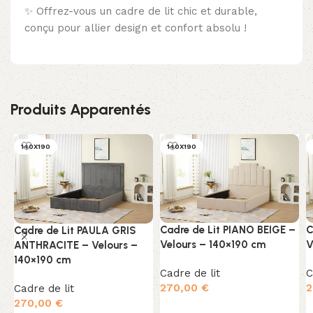
✨ Offrez-vous un cadre de lit chic et durable,
conçu pour allier design et confort absolu !
Produits Apparentés
140X190
140X190
Cadre de Lit PIANO BEIGE –
C
Cadre de Lit PAULA GRIS
Velours – 140×190 cm
V
ANTHRACITE – Velours –
140×190 cm
Cadre de lit
C
270,00
€
2
Cadre de lit
270,00
€