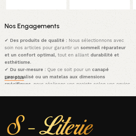
Nos Engagements
✔
Des produits de qualité
: Nous sélectionnons avec
soin nos articles pour garantir un
sommeil réparateur
et un confort optimal
, tout en alliant
durabilité et
esthétisme
.
✔
Du sur-mesure
: Que ce soit pour un
canapé
personnalisé ou un matelas aux dimensions
Lire plus
spécifiques
, nous réalisons vos projets selon vos envies.
✔
Livraison et installation partout en France
: Pour
vous faciliter la vie, nous assurons la
livraison et
l’installation de vos produits
, où que vous soyez en
France.
✔
Un excellent rapport qualité/prix
: Nous veillons à
proposer des articles de literie haut de gamme à des
tarifs accessibles.