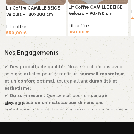
Lit Coffre CAMILLE BEIGE –
Lit Coffre CAMILLE BEIGE –
L
Velours – 90×190 cm
Velours – 180×200 cm
4
Lit coffre
Lit coffre
360,00
€
550,00
€
Nos Engagements
✔
Des produits de qualité
: Nous sélectionnons avec
soin nos articles pour garantir un
sommeil réparateur
et un confort optimal
, tout en alliant
durabilité et
esthétisme
.
✔
Du sur-mesure
: Que ce soit pour un
canapé
personnalisé ou un matelas aux dimensions
Lire plus
spécifiques
, nous réalisons vos projets selon vos envies.
✔
Livraison et installation partout en France
: Pour
vous faciliter la vie, nous assurons la
livraison et
l’installation de vos produits
, où que vous soyez en